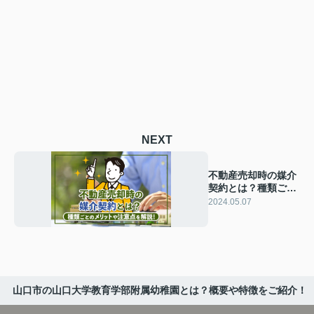
NEXT
不動産売却時の媒介
契約とは？種類ごと
のメリットや注意点
2024.05.07
を解説！
山口市の山口大学教育学部附属幼稚園とは？概要や特徴をご紹介！