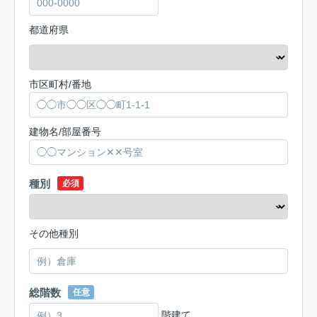
都道府県
市区町村/番地
建物名/部屋番号
種別
必須
その他種別
総階数
任意
階建て