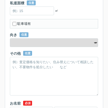
私道面積
任意
㎡
駐車場有
向き
任意
その他
任意
お名前
必須