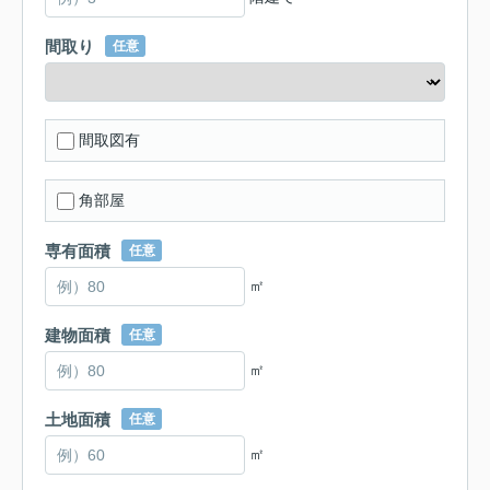
間取り
任意
間取図有
角部屋
専有面積
任意
㎡
建物面積
任意
㎡
土地面積
任意
㎡