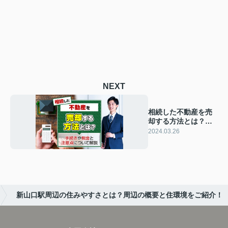
NEXT
相続した不動産を売
却する方法とは？手
続きや税金と注意点
2024.03.26
について解説
新山口駅周辺の住みやすさとは？周辺の概要と住環境をご紹介！