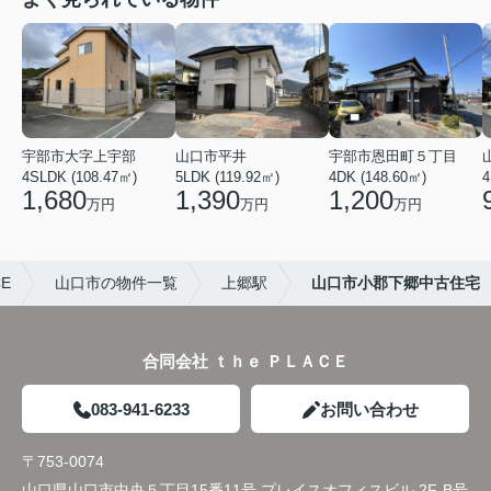
宇部市大字上宇部
山口市平井
宇部市恩田町５丁目
4SLDK (108.47㎡)
5LDK (119.92㎡)
4DK (148.60㎡)
4
1,680
1,390
1,200
万円
万円
万円
E
山口市の物件一覧
上郷駅
山口市小郡下郷中古住宅
合同会社 ｔｈｅ ＰＬＡＣＥ
083-941-6233
お問い合わせ
〒753-0074
山口県山口市中央５丁目15番11号 プレイスオフィスビル 2F-B号