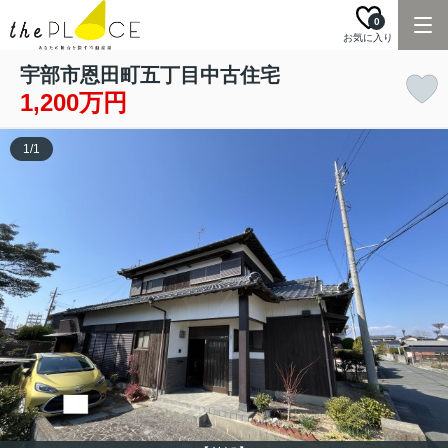
0
お気に入り
宇部市恩田町五丁目中古住宅
1,200万円
1
/
1