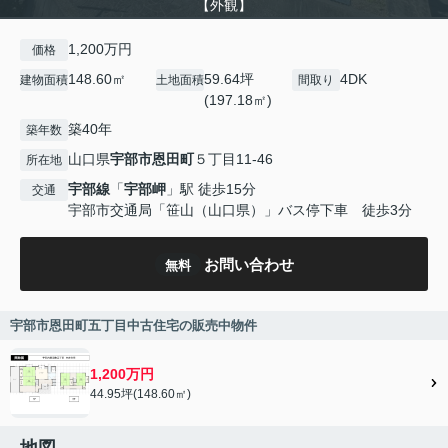
【外観】
1,200万円
価格
148.60㎡
59.64坪
4DK
建物面積
土地面積
間取り
(197.18㎡)
築40年
築年数
山口県
宇部市
恩田町
５丁目11-46
所在地
宇部線
「
宇部岬
」駅 徒歩15分
交通
宇部市交通局「笹山（山口県）」バス停下車 徒歩3分
お問い合わせ
無料
宇部市恩田町五丁目中古住宅の販売中物件
1,200万円
44.95坪(148.60㎡)