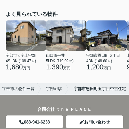
よく見られている物件
宇部市大字上宇部
山口市平井
宇部市恩田町５丁目
4SLDK (108.47㎡)
5LDK (119.92㎡)
4DK (148.60㎡)
4
1,680
1,390
1,200
万円
万円
万円
宇部市の物件一覧
宇部岬駅
宇部市恩田町五丁目中古住宅
合同会社 ｔｈｅ ＰＬＡＣＥ
083-941-6233
お問い合わせ